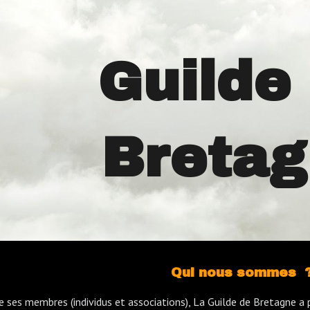
ip to main content
Skip to navigat
uilde
G
Breta
Qui nous sommes 
de ses membres (individus et associations), La Guilde de Bretagne a