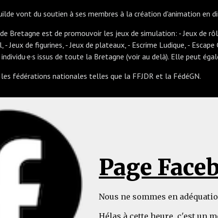
uilde vont du soutien à ses membres à la création d'animation en di
 de Bretagne est de promouvoir les jeux de simulation: - Jeux de rôle
ll, - Jeux de figurines, - Jeux de plateaux, - Escrime Ludique, - Esc
 individu·e·s issus de toute la Bretagne (voir au delà). Elle peut ég
 les fédérations nationales telles que la FFJDR et la FédéGN.
Page Face
Nous ne sommes en adéquation 
Hélas à cette heure, c'est un